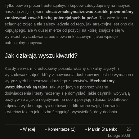
Tylko pewien procent potencjalnych kupców zdecyduje się na nabycie
naszago zdjęcia, więc
chcąc zmaksymalizować zarobki powinniśmy
zmaksymalizować liczbę potencjalnych kupców
. Tak więc liczba
ściągnięć zdjęcia nie zależy jedynie od tego, jak atrakcyjne jest ono dla
kupującego, ale w dużej mierze od pozycji na której znajdzie się w
wynikach wyszukiwania pod słowami kluczowymi jakie wpisuje
potencjalny nabywca.
Jak działają wyszukiwarki?
Każdy serwis microstockowy posiada własny unikalny algorytm
wyszukiwarki zdjęć, który z pewnością dostosowany jest do wymagań i
wytycznych biznesowych każdego z serwisów.
Mechanizmy
wyszukiwarek są tajne
, tak więc jedynie poprzez własne
doświadczenia i testy możemy się domyślać, jakie czynniki wpływają
pozytywnie a jakie negatywnie na dobrą pozycję zdjęcia. Dodatkowo,
zdjęcia zwykle mogą być sortowane i filtrowane względem wielu
kryteriów takich jak liczba ściągnięć, wyświetleń, daty dodania.
» Więcej
» Komentarze (1)
» Marcin Stalenko
26
Lutego 2008