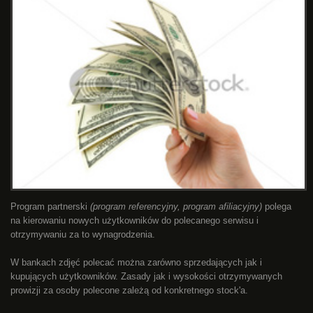
Program partnerski
(program referencyjny, program afiliacyjny)
polega
na kierowaniu nowych użytkowników do polecanego serwisu i
otrzymywaniu za to wynagrodzenia.
W bankach zdjęć polecać można zarówno sprzedających jak i
kupujących użytkowników. Zasady jak i wysokości otrzymywanych
prowizji za osoby polecone zależą od konkretnego stock'a.