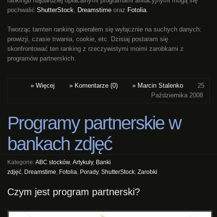
rankingu najbardziej opłacalnymi programami afiliacyjnymi mogą się
pochwalić
ShutterStock
,
Dreamstime
oraz
Fotolia
.
Tworząc tamten ranking opierałem się wyłącznie na suchych danych:
prowizji, czasie trwania, cookie, etc. Dzisiaj postaram się
skonfrontować ten ranking z rzeczywistymi moimi zarobkami z
programów partnerskich.
» Więcej
» Komentarze (0)
» Marcin Stalenko
25
Października 2008
Programy partnerskie w
bankach zdjęć
Kategorie:
ABC stocków
,
Artykuły
,
Banki
zdjęć
,
Dreamstime
,
Fotolia
,
Porady
,
ShutterStock
,
Zarobki
Czym jest program partnerski?