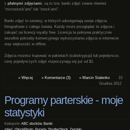
z
płatnymi zdjęciami
, są to tzw. banki zdjęć zwane również
“microstock’ami” lub “stock’ami”.
Banki zdjęć to serwisy, w których udostępniają swoje zdjęcia
fotografowie z całego świata. Każdy może przeglądać te zdjęcia i
zakupić na licencji royalty free. Licencja ta pokrywa praktycznie
wszelkie potrzeby komercyjnego wykorzystania zdjęcia w internecie
oraz większość w offline.
Zdjęcia możesz kupować w pakietach (subskrypcja) lub pojedynczo,
ceny pojedynczych zdjęć rozpoczynają się już od $1.
» Więcej
» Komentarze (3)
» Marcin Stalenko
10
Grudnia 2012
Programy parterskie - moje
statystyki
Kategorie:
ABC stocków
,
Banki
zdjęć
,
iStockPhoto
,
Porady
,
ShutterStock
,
Zarobki