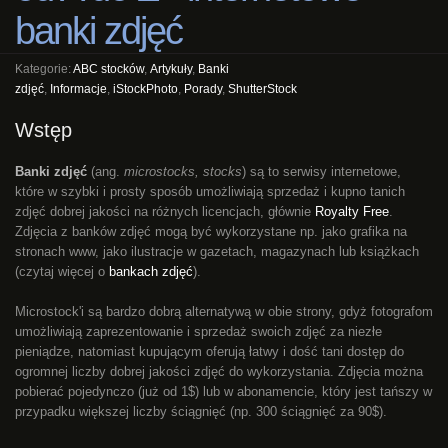
banki zdjęć
Kategorie:
ABC stocków
,
Artykuły
,
Banki
zdjęć
,
Informacje
,
iStockPhoto
,
Porady
,
ShutterStock
Wstęp
Banki zdjęć
(ang.
microstocks, stocks
) są to serwisy internetowe,
które w szybki i prosty sposób umożliwiają sprzedaż i kupno tanich
zdjęć dobrej jakości na różnych licencjach, głównie
Royalty Free
.
Zdjęcia z banków zdjęć mogą być wykorzystane np. jako grafika na
stronach www, jako ilustracje w gazetach, magazynach lub książkach
(czytaj więcej o
bankach zdjęć
).
Microstock'i są bardzo dobrą alternatywą w obie strony, gdyż fotografom
umożliwiają zaprezentowanie i sprzedaż swoich zdjęć za niezłe
pieniądze, natomiast kupującym oferują łatwy i dość tani dostęp do
ogromnej liczby dobrej jakości zdjęć do wykorzystania. Zdjęcia można
pobierać pojedynczo (już od 1$) lub w abonamencie, który jest tańszy w
przypadku większej liczby ściągnięć (np. 300 ściągnięć za 90$).