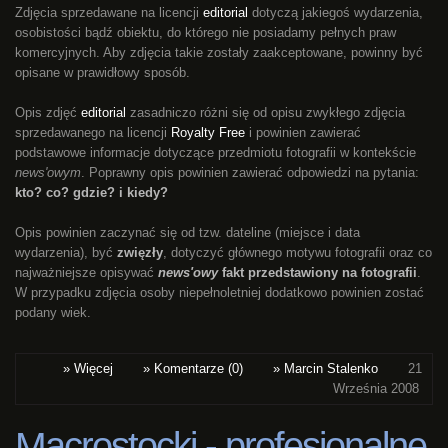
Zdjęcia sprzedawane na licencji
editorial
dotyczą jakiegoś wydarzenia,
osobistości bądź obiektu, do którego nie posiadamy pełnych praw
komercyjnych. Aby zdjęcia takie zostały zaakceptowane, powinny być
opisane w prawidłowy sposób.
Opis zdjęć
editorial
zasadniczo różni się od opisu zwykłego zdjęcia
sprzedawanego na licencji
Royalty Free
i powinien zawierać
podstawowe informacje dotyczące przedmiotu fotografii w kontekście
news'owym
. Poprawny opis powinien zawierać odpowiedzi na pytania:
kto? co? gdzie? i kiedy?
Opis powinien zaczynać się od tzw. dateline (miejsce i data
wydarzenia), być
zwięzły
, dotyczyć głównego motywu fotografii oraz co
najważniejsze opisywać
news'owy
fakt przedstawiony na fotografii
.
W przypadku zdjęcia osoby niepełnoletniej dodatkowo powinien zostać
podany wiek.
» Więcej
» Komentarze (0)
» Marcin Stalenko
21
Września 2008
Macrostocki - profesjonalne