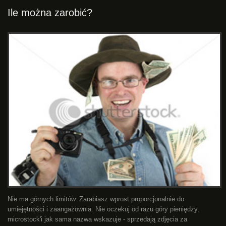
Ile można zarobić?
Nie ma górnych limitów. Zarabiasz wprost proporcjonalnie do
umiejętności i zaangażownia. Nie oczekuj od razu góry pieniędzy,
microstock'i jak sama nazwa wskazuje - sprzedają zdjęcia za