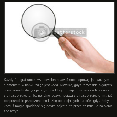
Każdy fotograf stockowy powinien zdawać sobie sprawę, jak ważnym
elementem w banku zdjęć jest wyszukiwarka, gdyż to właśnie algorytm
wyszukiwarki decyduje o tym, na którym miejscu w wynikach pojawią
się nasze zdjęcia. To, na jakiej pozycji pojawi się nasze zdjęcie, ma już
bezpośrednie przełożenie na liczbę potencjalnych kupców, gdyż żeby
komuś mogło spodobać się nasze zdjęcie, to przecież musi je najpierw
zobaczyć!