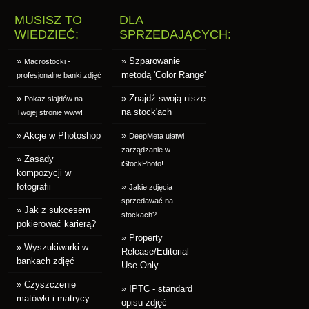
MUSISZ TO
DLA
WIEDZIEĆ:
SPRZEDAJĄCYCH:
»
» Szparowanie
Macrostocki -
metodą 'Color Range'
profesjonalne banki zdjęć
»
» Znajdź swoją niszę
Pokaz slajdów na
na stock'ach
Twojej stronie www!
» Akcje w Photoshop
»
DeepMeta ułatwi
zarządzanie w
» Zasady
iStockPhoto!
kompozycji w
fotografii
»
Jakie zdjęcia
sprzedawać na
» Jak z sukcesem
stockach?
pokierować karierą?
» Property
» Wyszukiwarki w
Release/Editorial
bankach zdjęć
Use Only
» Czyszczenie
» IPTC - standard
matówki i matrycy
opisu zdjęć