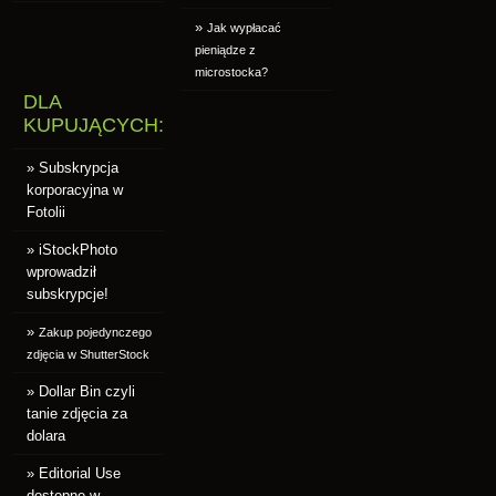
»
Jak wypłacać
pieniądze z
microstocka?
DLA
KUPUJĄCYCH:
» Subskrypcja
korporacyjna w
Fotolii
» iStockPhoto
wprowadził
subskrypcje!
»
Zakup pojedynczego
zdjęcia w ShutterStock
» Dollar Bin czyli
tanie zdjęcia za
dolara
» Editorial Use
dostępne w