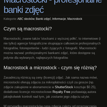
banki zdjęć
Kategorie:
ABC stocków
,
Banki zdjęć
,
Informacje
,
Macrostock
Czym są macrostocki?
Macrostocki, zwane także 'stockami z wyższej półki', to internetowe (i
nie tylko) agencje fotograficzne skupiające całkowicie profesjonalnych
fotografów, fotoreporterów - ludzi żyjących z fotografii. Macrostocki
można nazwać profesjonalnymi bankami zdjęć, które dostępne są
jedynie dla wybranych, najlepszych fotografów.
Macrostock a microstock - czym się różnią?
Zasadniczą różnicą są ceny (licencji) zdjęć. Jak sama nazwa mówi,
microstocki oferują zdjęcia za mikropłatności czyli za grosze (np.
zdjęcie zakupione w abonamencie w
ShutterStock
kosztuje $0.25),
dodatkowo licencje microstockowe
Royalty Free
pozbawiają autora
jakiejkolwiek kontroli nad tym, jak zostanie jego zdjęciu użyte.
W przypadku macrostocków cena zdjęcia zależy od przeznaczenia