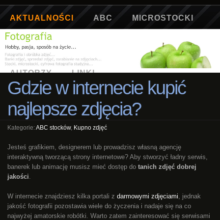
AKTUALNOŚCI
ABC
MICROSTOCKI
ARTYKUŁY
SŁOWNICZEK
GALERIA
AUTORZY
LINKI
Gdzie w internecie kupić
najlepsze zdjęcia?
Kategorie:
ABC stocków
,
Kupno zdjęć
Jesteś grafikiem, designerem lub prowadzisz własną agencję
interaktywną tworzącą strony internetowe? Aby stworzyć ładny serwis,
banerek lub animację musisz mieć dostęp do
tanich zdjęć dobrej
jakości
.
W internecie znajdziesz kilka portali z
darmowymi zdjęciami
, jednak
jakość fotografii pozostawia wiele do życzenia i nadaje się na co
najwyżej amatorskie robótki. Warto zatem zainteresować się serwisami