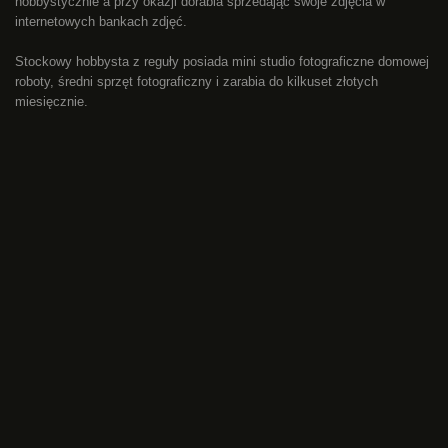
hobbystycznie a przy okazji dorabia sprzedając swoje zdjęcia w
internetowych bankach zdjęć.
Stockowy hobbysta z reguły posiada mini studio fotograficzne domowej
roboty, średni sprzęt fotograficzny i zarabia do kilkuset złotych
miesięcznie.