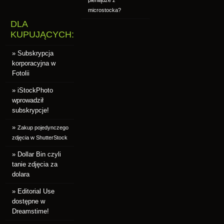
pieniądze z
microstocka?
DLA
KUPUJĄCYCH:
» Subskrypcja
korporacyjna w
Fotolii
» iStockPhoto
wprowadził
subskrypcje!
»
Zakup pojedynczego
zdjęcia w ShutterStock
» Dollar Bin czyli
tanie zdjęcia za
dolara
» Editorial Use
dostępne w
Dreamstime!