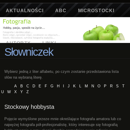
AKTUALNOŚCI
ABC
MICROSTOCKI
ARTYKUŁY
SŁOWNICZEK
GALERIA
AUTORZY
LINKI
Słowniczek
Wybierz jedną z liter alfabetu, po czym zostanie przedstawiona lista
słów na wybraną literę.
A
B
C
D
E
F
G
H
I
J
K
L
M
N
O
P
R
S
T
U
W
X
Y
Z
Stockowy hobbysta
Pojęcie wymyślone przeze mnie określające fotografa amatora lub co
najwyżej fotografa pół-profesjonalistę, który interesuje się fotografią