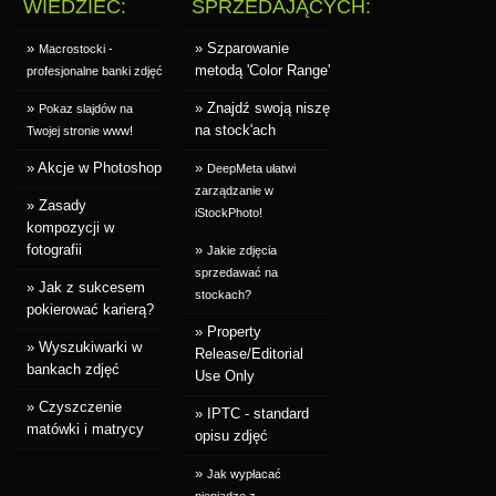
WIEDZIEĆ:
SPRZEDAJĄCYCH:
»
» Szparowanie
Macrostocki -
metodą 'Color Range'
profesjonalne banki zdjęć
»
» Znajdź swoją niszę
Pokaz slajdów na
na stock'ach
Twojej stronie www!
» Akcje w Photoshop
»
DeepMeta ułatwi
zarządzanie w
» Zasady
iStockPhoto!
kompozycji w
fotografii
»
Jakie zdjęcia
sprzedawać na
» Jak z sukcesem
stockach?
pokierować karierą?
» Property
» Wyszukiwarki w
Release/Editorial
bankach zdjęć
Use Only
» Czyszczenie
» IPTC - standard
matówki i matrycy
opisu zdjęć
»
Jak wypłacać