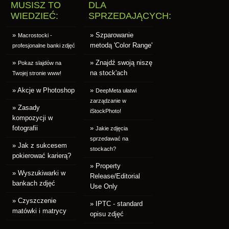
MUSISZ TO
DLA
WIEDZIEĆ:
SPRZEDAJĄCYCH:
»
» Szparowanie
Macrostocki -
metodą 'Color Range'
profesjonalne banki zdjęć
»
» Znajdź swoją niszę
Pokaz slajdów na
na stock'ach
Twojej stronie www!
» Akcje w Photoshop
»
DeepMeta ułatwi
zarządzanie w
» Zasady
iStockPhoto!
kompozycji w
fotografii
»
Jakie zdjęcia
sprzedawać na
» Jak z sukcesem
stockach?
pokierować karierą?
» Property
» Wyszukiwarki w
Release/Editorial
bankach zdjęć
Use Only
» Czyszczenie
» IPTC - standard
matówki i matrycy
opisu zdjęć