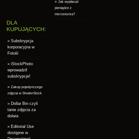
»
Jak wypłacać
pieniądze z
microstocka?
DLA
KUPUJĄCYCH:
» Subskrypcja
korporacyjna w
Fotolii
» iStockPhoto
wprowadził
subskrypcje!
»
Zakup pojedynczego
zdjęcia w ShutterStock
» Dollar Bin czyli
tanie zdjęcia za
dolara
» Editorial Use
dostępne w
Dreamstime!