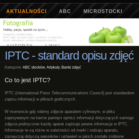
AKTUALNOŚCI
ABC
MICROSTOCKI
ARTYKUŁY
SŁOWNICZEK
GALERIA
AUTORZY
LINKI
IPTC - standard opisu zdjęć
Kategorie:
ABC stocków
,
Artykuły
,
Banki zdjęć
Co to jest IPTC?
IPTC (
International Press Telecommunications Council
) jest standardem
zapisu informacji w plikach graficznych.
W momencie gdy robimy zdjęcie aparatem cyfrowym, w pliku
zapisywanym na karcie pamięci oprócz informacji dotyczących samego
zdjęcia praktycznie każdy aparat zapisuje pewne informacje w IPTC.
Informacje te są różne w zależności od marki i rodzaju aparatu,
zazwyczaj dotyczą warunków i ustawień w jakich zostało zrobione